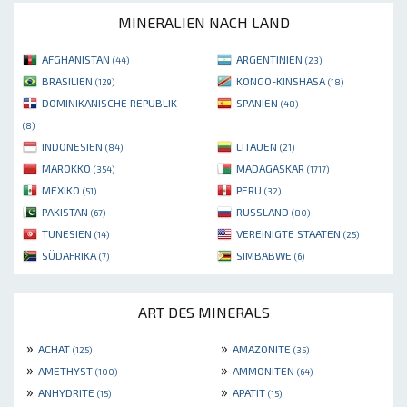
MINERALIEN NACH LAND
AFGHANISTAN
ARGENTINIEN
(44)
(23)
BRASILIEN
KONGO-KINSHASA
(129)
(18)
DOMINIKANISCHE REPUBLIK
SPANIEN
(48)
(8)
INDONESIEN
LITAUEN
(84)
(21)
MAROKKO
MADAGASKAR
(354)
(1717)
MEXIKO
PERU
(51)
(32)
PAKISTAN
RUSSLAND
(67)
(80)
TUNESIEN
VEREINIGTE STAATEN
(14)
(25)
SÜDAFRIKA
SIMBABWE
(7)
(6)
ART DES MINERALS
»
»
ACHAT
AMAZONITE
(125)
(35)
»
»
AMETHYST
AMMONITEN
(100)
(64)
»
»
ANHYDRITE
APATIT
(15)
(15)