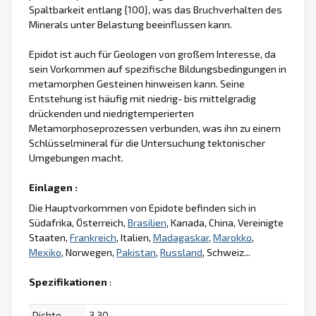
Spaltbarkeit entlang {100}, was das Bruchverhalten des
Minerals unter Belastung beeinflussen kann.
Epidot ist auch für Geologen von großem Interesse, da
sein Vorkommen auf spezifische Bildungsbedingungen in
metamorphen Gesteinen hinweisen kann. Seine
Entstehung ist häufig mit niedrig- bis mittelgradig
drückenden und niedrigtemperierten
Metamorphoseprozessen verbunden, was ihn zu einem
Schlüsselmineral für die Untersuchung tektonischer
Umgebungen macht.
Einlagen :
Die Hauptvorkommen von Epidote befinden sich in
Südafrika, Österreich,
Brasilien
, Kanada, China, Vereinigte
Staaten,
Frankreich
, Italien,
Madagaskar
,
Marokko
,
Mexiko
, Norwegen,
Pakistan
,
Russland
, Schweiz...
Spezifikationen
:
Dichte
3.30