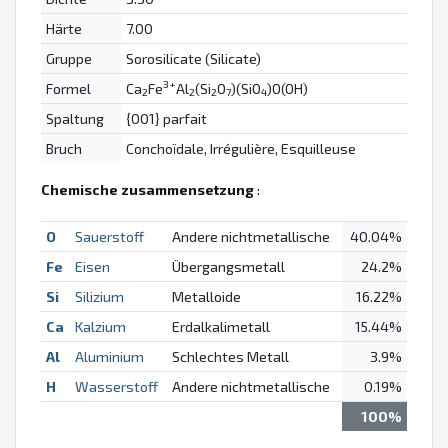
Härte
7.00
Gruppe
Sorosilicate (Silicate)
3+
Formel
Ca
Fe
Al
(Si
O
)(SiO
)O(OH)
2
2
2
7
4
Spaltung
{001} parfait
Bruch
Conchoïdale, Irrégulière, Esquilleuse
Chemische zusammensetzung
:
O
Sauerstoff
Andere nichtmetallische
40.04%
Fe
Eisen
Übergangsmetall
24.2%
Si
Silizium
Metalloide
16.22%
Ca
Kalzium
Erdalkalimetall
15.44%
Al
Aluminium
Schlechtes Metall
3.9%
H
Wasserstoff
Andere nichtmetallische
0.19%
100%