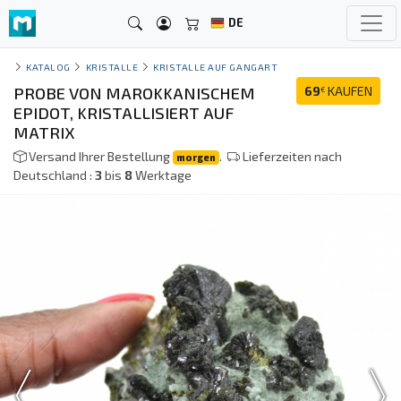
DE
KATALOG
KRISTALLE
KRISTALLE AUF GANGART
PROBE VON MAROKKANISCHEM
69
KAUFEN
€
EPIDOT, KRISTALLISIERT AUF
MATRIX
Versand Ihrer Bestellung
.
Lieferzeiten nach
morgen
Deutschland :
3
bis
8
Werktage