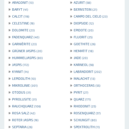
»
»
ARAGONIT
AZURIT
(13)
(58)
»
»
BARYT
BERNSTEIN
(41)
(21)
»
»
CALCIT
CAMPO DEL CIELO
(116)
(23)
»
»
CELESTINE
DIOPSIDE
(19)
(12)
»
»
DOLOMITE
EPIDOTE
(23)
(20)
»
»
FADENQUARZ
FLUORIT
(40)
(25)
»
»
GARNIÈRITE
GOETHITE
(23)
(26)
»
»
GRÜNER JASPIS
HEMATIT
(20)
(18)
»
»
HUMMELJASPIS
JADE
(80)
(20)
»
»
JASPIS
KARNEOL
(172)
(56)
»
»
KYANIT
LABRADORIT
(14)
(202)
»
»
LEPIDOLITH
MALACHIT
(10)
(13)
»
»
MIKROLINIE
ORTHOCERAS
(301)
(55)
»
»
OTODUS
PYRIT
(31)
(27)
»
»
PYROLUSITE
QUARZ
(31)
(171)
»
»
RAUCHQUARZ
RHODONIT
(106)
(25)
»
»
ROSA SALZ
ROSENQUARZ
(42)
(57)
»
»
ROTER JASPIS
SCHUNGIT
(19)
(80)
»
»
SEPTARIA
SPEKTROLITH
(26)
(11)