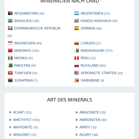
MINERALIEN NACH LAND
AFGHANISTAN
ARGENTINIEN
(44)
(23)
BRASILIEN
KONGO-KINSHASA
(129)
(18)
DOMINIKANISCHE REPUBLIK
SPANIEN
(48)
(8)
INDONESIEN
LITAUEN
(84)
(21)
MAROKKO
MADAGASKAR
(354)
(1717)
MEXIKO
PERU
(51)
(32)
PAKISTAN
RUSSLAND
(67)
(80)
TUNESIEN
VEREINIGTE STAATEN
(14)
(25)
SÜDAFRIKA
SIMBABWE
(7)
(6)
ART DES MINERALS
»
»
ACHAT
AMAZONITE
(125)
(35)
»
»
AMETHYST
AMMONITEN
(100)
(64)
»
»
ANHYDRITE
APATIT
(15)
(15)
»
»
ARAGONIT
AZURIT
(13)
(58)