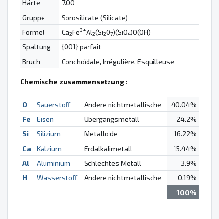
Härte
7.00
Gruppe
Sorosilicate (Silicate)
3+
Formel
Ca
Fe
Al
(Si
O
)(SiO
)O(OH)
2
2
2
7
4
Spaltung
{001} parfait
Bruch
Conchoïdale, Irrégulière, Esquilleuse
Chemische zusammensetzung
:
O
Sauerstoff
Andere nichtmetallische
40.04%
Fe
Eisen
Übergangsmetall
24.2%
Si
Silizium
Metalloide
16.22%
Ca
Kalzium
Erdalkalimetall
15.44%
Al
Aluminium
Schlechtes Metall
3.9%
H
Wasserstoff
Andere nichtmetallische
0.19%
100%