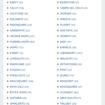
»
»
BARYT
BERNSTEIN
(41)
(21)
»
»
CALCIT
CAMPO DEL CIELO
(116)
(23)
»
»
CELESTINE
DIOPSIDE
(19)
(12)
»
»
DOLOMITE
EPIDOTE
(23)
(20)
»
»
FADENQUARZ
FLUORIT
(40)
(25)
»
»
GARNIÈRITE
GOETHITE
(23)
(26)
»
»
GRÜNER JASPIS
HEMATIT
(20)
(18)
»
»
HUMMELJASPIS
JADE
(80)
(20)
»
»
JASPIS
KARNEOL
(172)
(56)
»
»
KYANIT
LABRADORIT
(14)
(202)
»
»
LEPIDOLITH
MALACHIT
(10)
(13)
»
»
MIKROLINIE
ORTHOCERAS
(301)
(55)
»
»
OTODUS
PYRIT
(31)
(27)
»
»
PYROLUSITE
QUARZ
(31)
(171)
»
»
RAUCHQUARZ
RHODONIT
(106)
(25)
»
»
ROSA SALZ
ROSENQUARZ
(42)
(57)
»
»
ROTER JASPIS
SCHUNGIT
(19)
(80)
»
»
SEPTARIA
SPEKTROLITH
(26)
(11)
»
»
SPHALERITE
TRILOBIT
(15)
(25)