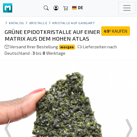
DE
KATALOG
KRISTALLE
KRISTALLE AUF GANGART
GRÜNE EPIDOTKRISTALLE AUF EINER
49
KAUFEN
€
MATRIX AUS DEM HOHEN ATLAS
Versand Ihrer Bestellung
.
Lieferzeiten nach
morgen
Deutschland :
3
bis
8
Werktage