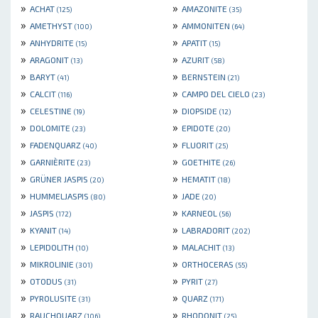
»
»
ACHAT
AMAZONITE
(125)
(35)
»
»
AMETHYST
AMMONITEN
(100)
(64)
»
»
ANHYDRITE
APATIT
(15)
(15)
»
»
ARAGONIT
AZURIT
(13)
(58)
»
»
BARYT
BERNSTEIN
(41)
(21)
»
»
CALCIT
CAMPO DEL CIELO
(116)
(23)
»
»
CELESTINE
DIOPSIDE
(19)
(12)
»
»
DOLOMITE
EPIDOTE
(23)
(20)
»
»
FADENQUARZ
FLUORIT
(40)
(25)
»
»
GARNIÈRITE
GOETHITE
(23)
(26)
»
»
GRÜNER JASPIS
HEMATIT
(20)
(18)
»
»
HUMMELJASPIS
JADE
(80)
(20)
»
»
JASPIS
KARNEOL
(172)
(56)
»
»
KYANIT
LABRADORIT
(14)
(202)
»
»
LEPIDOLITH
MALACHIT
(10)
(13)
»
»
MIKROLINIE
ORTHOCERAS
(301)
(55)
»
»
OTODUS
PYRIT
(31)
(27)
»
»
PYROLUSITE
QUARZ
(31)
(171)
»
»
RAUCHQUARZ
RHODONIT
(106)
(25)