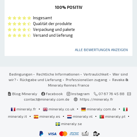
100% POSITIV
Insgesamt
Qualität der produkte
Verpackung und pakete
Versand und lieferung
ALLE BEWERTUNGEN ANZEIGEN
Bedingungen
•
Rechtliche Informationen
•
Vertraulichkeit
•
Wer sind
wir?
•
Rückgabe und Lieferung
•
Professionellen zugang
• Ravaka
&
Mineraly Rennes France
Blog Mineraly
Facebook
Instagram
07 67 76 45 88
contact@mineraly.com.de
https://mineraly.fr
•
•
•
mineraly.fr
mineraly.co.uk
mineraly.com.de
•
•
•
•
mineraly.it
mineraly.es
mineraly.nl
mineraly.pt
mineraly.se