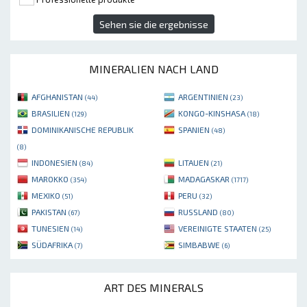
Sehen sie die ergebnisse
MINERALIEN NACH LAND
AFGHANISTAN
ARGENTINIEN
(44)
(23)
BRASILIEN
KONGO-KINSHASA
(129)
(18)
DOMINIKANISCHE REPUBLIK
SPANIEN
(48)
(8)
INDONESIEN
LITAUEN
(84)
(21)
MAROKKO
MADAGASKAR
(354)
(1717)
MEXIKO
PERU
(51)
(32)
PAKISTAN
RUSSLAND
(67)
(80)
TUNESIEN
VEREINIGTE STAATEN
(14)
(25)
SÜDAFRIKA
SIMBABWE
(7)
(6)
ART DES MINERALS