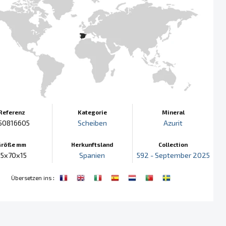
Referenz
Kategorie
Mineral
50816605
Scheiben
Azurit
Größe mm
Herkunftsland
Collection
95x70x15
Spanien
592 - September 2025
:
Übersetzen ins