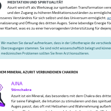
MEDITATION UND SPIRITUALITÄT
Azurit wird oft als Werkzeug zur spirituellen Transformation ve
und den Zugang zu höheren Meditationszuständen zu ermöglichen. 
esseres Verständnis für sich selbst und das Universum ermöglicht.
az
analisierung und Öffnung des dritten Auges. Seine lebendige Energie f
er Klarheit, was es zu einer hervorragenden Unterstützung für diejenig
Wir machen Sie darauf aufmerksam, dass in der Lithotherapie die verschied
Überzeugungen stammen. Sie sind nicht wissenschaftlich belegt und können 
medizinischen Problemen sollten Sie Ihren Arzt konsultieren.
 DEM MINERAL AZURIT VERBUNDENEN CHAKREN
AJNA
Stirnchakra
Azurit ist ein Mineral, das besonders mit dem Chakra des dritt
für seine Fähigkeit, die Intuition zu stimulieren und das spirit
Auges passt, das oft mit Hellsehen und Wahrnehmung außerha