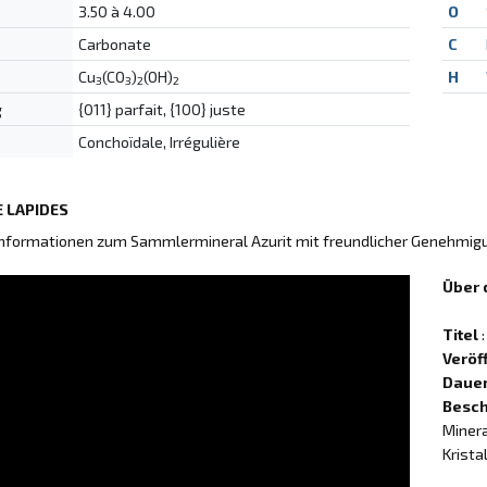
3.50 à 4.00
O
Carbonate
C
Cu
(CO
)
(OH)
H
3
3
2
2
g
{011} parfait, {100} juste
Conchoïdale, Irrégulière
 LAPIDES
Informationen zum Sammlermineral Azurit mit freundlicher Genehmi
Über 
Titel
:
Veröf
Daue
Besch
Miner
Krista