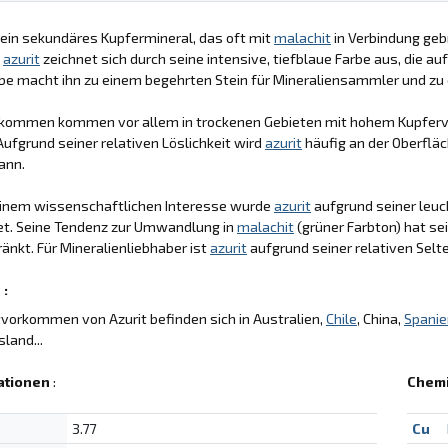
t ein sekundäres Kupfermineral, das oft mit
malachit
in Verbindung ge
.
azurit
zeichnet sich durch seine intensive, tiefblaue Farbe aus, die a
be macht ihn zu einem begehrten Stein für Mineraliensammler und zu 
rkommen kommen vor allem in trockenen Gebieten mit hohem Kupfervo
Aufgrund seiner relativen Löslichkeit wird
azurit
häufig an der Oberfläc
ann.
inem wissenschaftlichen Interesse wurde
azurit
aufgrund seiner leuc
t. Seine Tendenz zur Umwandlung in
malachit
(grüner Farbton) hat se
änkt. Für Mineralienliebhaber ist
azurit
aufgrund seiner relativen Selte
 :
vorkommen von Azurit befinden sich in Australien,
Chile
, China,
Spanie
sland...
ationen
:
Chem
3.77
Cu