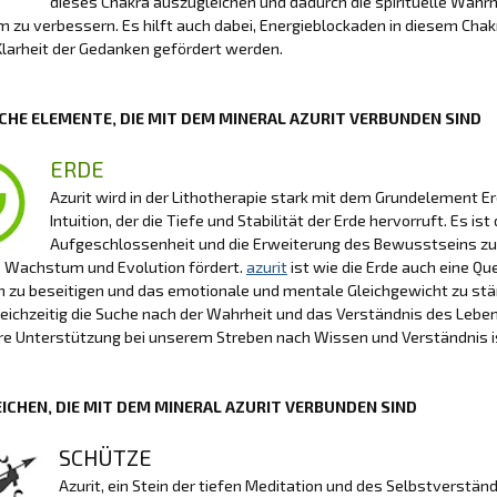
dieses Chakra auszugleichen und dadurch die spirituelle Wahr
 zu verbessern. Es hilft auch dabei, Energieblockaden in diesem Chak
larheit der Gedanken gefördert werden.
CHE ELEMENTE, DIE MIT DEM MINERAL AZURIT VERBUNDEN SIND
ERDE
Azurit wird in der Lithotherapie stark mit dem Grundelement Erd
Intuition, der die Tiefe und Stabilität der Erde hervorruft. Es is
Aufgeschlossenheit und die Erweiterung des Bewusstseins zu f
e Wachstum und Evolution fördert.
azurit
ist wie die Erde auch eine Qu
 zu beseitigen und das emotionale und mentale Gleichgewicht zu stä
leichzeitig die Suche nach der Wahrheit und das Verständnis des Leb
re Unterstützung bei unserem Streben nach Wissen und Verständnis i
ICHEN, DIE MIT DEM MINERAL AZURIT VERBUNDEN SIND
SCHÜTZE
Azurit, ein Stein der tiefen Meditation und des Selbstverstä