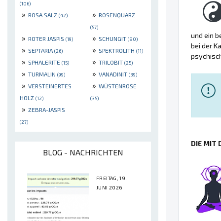
(106)
»
»
ROSA SALZ
ROSENQUARZ
(42)
(57)
und ein b
»
»
ROTER JASPIS
SCHUNGIT
(19)
(80)
bei der K
»
»
SEPTARIA
SPEKTROLITH
(26)
(11)
psychisch
»
»
SPHALERITE
TRILOBIT
(15)
(25)
»
»
TURMALIN
VANADINIT
(99)
(39)
»
»
VERSTEINERTES
WÜSTENROSE
HOLZ
(12)
(35)
»
ZEBRA-JASPIS
(27)
DIE MIT
BLOG - NACHRICHTEN
FREITAG, 19.
JUNI 2026