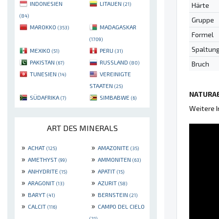
INDONESIEN
LITAUEN
Härte
(21)
(84)
Gruppe
MAROKKO
MADAGASKAR
(353)
Formel
(1709)
Spaltun
MEXIKO
PERU
(51)
(31)
PAKISTAN
RUSSLAND
Bruch
(67)
(80)
TUNESIEN
VEREINIGTE
(14)
STAATEN
(25)
NATURAE
SÜDAFRIKA
SIMBABWE
(7)
(6)
Weitere 
ART DES MINERALS
»
»
ACHAT
AMAZONITE
(125)
(35)
»
»
AMETHYST
AMMONITEN
(99)
(63)
»
»
ANHYDRITE
APATIT
(15)
(15)
»
»
ARAGONIT
AZURIT
(13)
(58)
»
»
BARYT
BERNSTEIN
(41)
(21)
»
»
CALCIT
CAMPO DEL CIELO
(116)
(21)