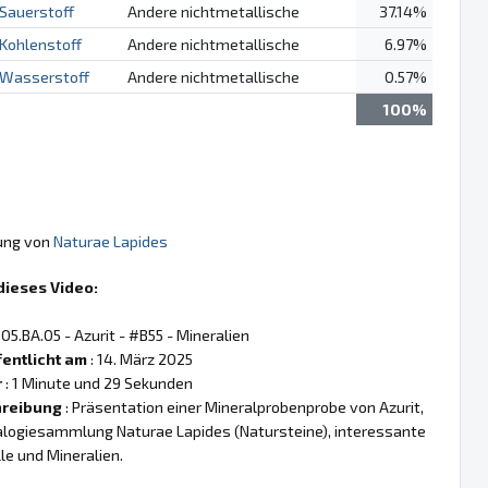
Sauerstoff
Andere nichtmetallische
37.14%
Kohlenstoff
Andere nichtmetallische
6.97%
Wasserstoff
Andere nichtmetallische
0.57%
100%
gung von
Naturae Lapides
dieses Video:
 05.BA.05 - Azurit - #B55 - Mineralien
fentlicht am
: 14. März 2025
r
: 1 Minute und 29 Sekunden
reibung
: Präsentation einer Mineralprobenprobe von Azurit,
alogiesammlung Naturae Lapides (Natursteine), interessante
lle und Mineralien.