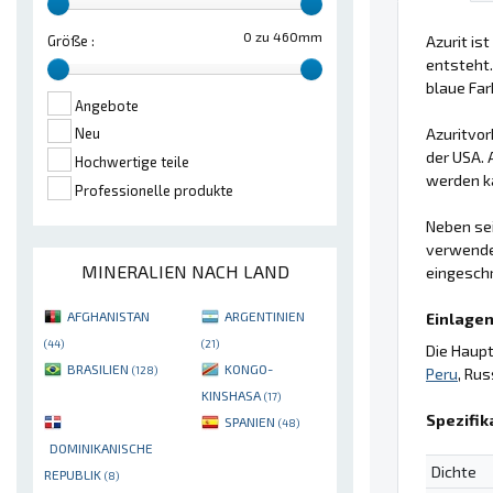
0 zu 460mm
Azurit is
Größe :
entsteht
blaue Far
Angebote
Azuritvo
Neu
der USA. 
Hochwertige teile
werden k
Professionelle produkte
Neben se
verwende
MINERALIEN NACH LAND
eingeschr
AFGHANISTAN
ARGENTINIEN
Einlagen
(44)
(21)
Die Haupt
BRASILIEN
KONGO-
(128)
Peru
, Rus
KINSHASA
(17)
Spezifik
SPANIEN
(48)
DOMINIKANISCHE
Dichte
REPUBLIK
(8)