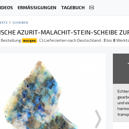
IDEOS
ERMÄSSIGUNGEN
TAGEBUCH
EKTE
SCHEIBEN
SCHE AZURIT-MALACHIT-STEIN-SCHEIBE ZU
r Bestellung
.
Lieferzeiten nach Deutschland :
3
bis
8
Werkt
morgen
Echter
gearbe
und ei
harmon
transp