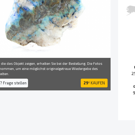
 die das Objekt zeigen, erhalten Sie bei der Bestellung. Die Fotos
ommen, um eine möglichst originalgetreue Wiedergabe des
2
alten.
? Frage stellen
29
KAUFEN
€