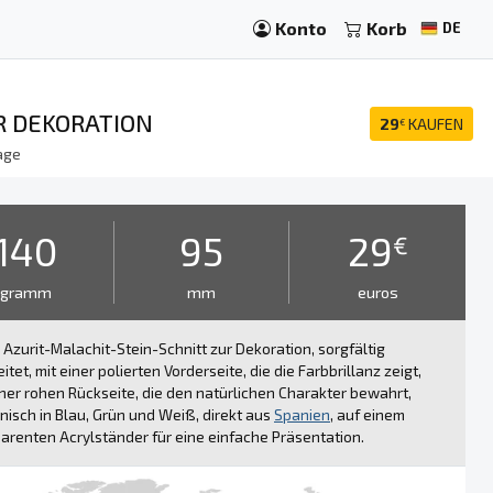
Konto
Korb
DE
R DEKORATION
29
KAUFEN
€
age
140
95
29
€
gramm
mm
euros
 Azurit-Malachit-Stein-Schnitt zur Dekoration, sorgfältig
itet, mit einer polierten Vorderseite, die die Farbbrillanz zeigt,
ner rohen Rückseite, die den natürlichen Charakter bewahrt,
isch in Blau, Grün und Weiß, direkt aus
Spanien
, auf einem
arenten Acrylständer für eine einfache Präsentation.