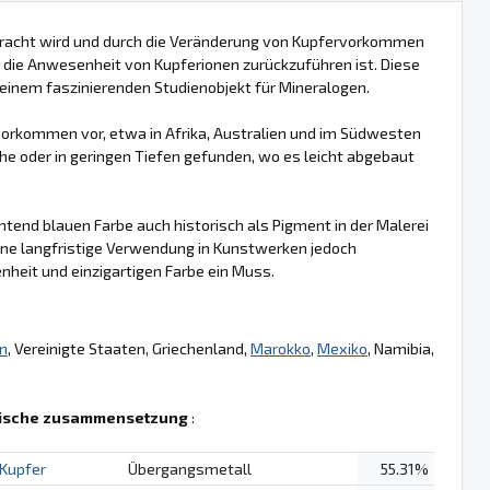
bracht wird und durch die Veränderung von Kupfervorkommen
uf die Anwesenheit von Kupferionen zurückzuführen ist. Diese
einem faszinierenden Studienobjekt für Mineralogen.
rkommen vor, etwa in Afrika, Australien und im Südwesten
he oder in geringen Tiefen gefunden, wo es leicht abgebaut
htend blauen Farbe auch historisch als Pigment in der Malerei
ine langfristige Verwendung in Kunstwerken jedoch
nheit und einzigartigen Farbe ein Muss.
n
, Vereinigte Staaten, Griechenland,
Marokko
,
Mexiko
, Namibia,
ische zusammensetzung
:
Kupfer
Übergangsmetall
55.31%