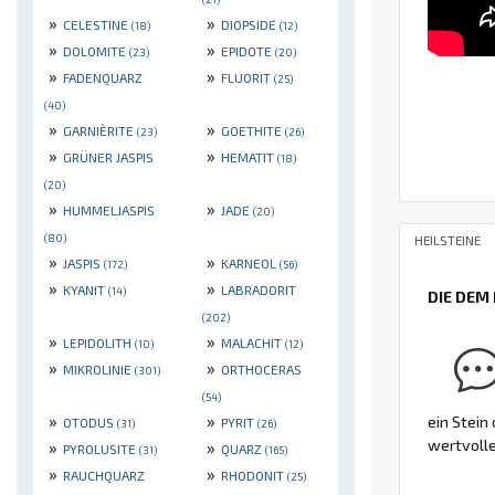
»
»
CELESTINE
DIOPSIDE
(18)
(12)
»
»
DOLOMITE
EPIDOTE
(23)
(20)
»
»
FADENQUARZ
FLUORIT
(25)
(40)
»
»
GARNIÈRITE
GOETHITE
(23)
(26)
»
»
GRÜNER JASPIS
HEMATIT
(18)
(20)
»
»
HUMMELJASPIS
JADE
(20)
(80)
HEILSTEINE
»
»
JASPIS
KARNEOL
(172)
(56)
»
»
KYANIT
LABRADORIT
(14)
DIE DEM
(202)
»
»
LEPIDOLITH
MALACHIT
(10)
(12)
»
»
MIKROLINIE
ORTHOCERAS
(301)
(54)
»
»
ein Stein
OTODUS
PYRIT
(31)
(26)
wertvolle
»
»
PYROLUSITE
QUARZ
(31)
(165)
»
»
RAUCHQUARZ
RHODONIT
(25)