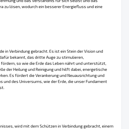
nehmung und das Verständnis für sich selbst und das
ra zu lösen, wodurch ein besserer Energiefluss und eine
e in Verbindung gebracht. Es ist ein Stein der Vision und
t dafür bekannt, das dritte Auge zu stimulieren,
ördern, so wie die Erde das Leben nährt und unterstützt,
elle der Heilung und Reinigung und hilft dabei, energetische
rken. Es fördert die Verankerung und Neuausrichtung und
ens und des Universums, wie der Erde, die unser Fundament
st.
ndnisses, wird mit dem Schützen in Verbindung gebracht, einem