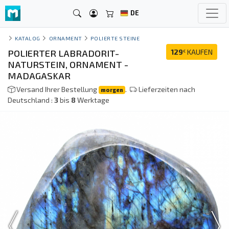
DE
KATALOG
ORNAMENT
POLIERTE STEINE
POLIERTER LABRADORIT-
129
KAUFEN
€
NATURSTEIN, ORNAMENT -
MADAGASKAR
Versand Ihrer Bestellung
.
Lieferzeiten nach
morgen
Deutschland :
3
bis
8
Werktage