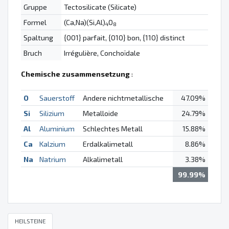
Gruppe
Tectosilicate (Silicate)
Formel
(Ca,Na)(Si,Al)
O
4
8
Spaltung
{001} parfait, {010} bon, {110} distinct
Bruch
Irrégulière, Conchoïdale
Chemische zusammensetzung
:
O
Sauerstoff
Andere nichtmetallische
47.09%
Si
Silizium
Metalloide
24.79%
Al
Aluminium
Schlechtes Metall
15.88%
Ca
Kalzium
Erdalkalimetall
8.86%
Na
Natrium
Alkalimetall
3.38%
99.99%
HEILSTEINE