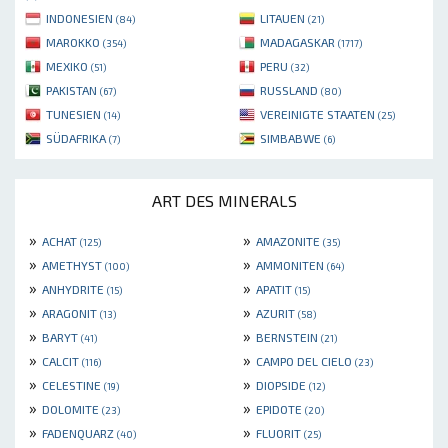
INDONESIEN
LITAUEN
(84)
(21)
MAROKKO
MADAGASKAR
(354)
(1717)
MEXIKO
PERU
(51)
(32)
PAKISTAN
RUSSLAND
(67)
(80)
TUNESIEN
VEREINIGTE STAATEN
(14)
(25)
SÜDAFRIKA
SIMBABWE
(7)
(6)
ART DES MINERALS
»
»
ACHAT
AMAZONITE
(125)
(35)
»
»
AMETHYST
AMMONITEN
(100)
(64)
»
»
ANHYDRITE
APATIT
(15)
(15)
»
»
ARAGONIT
AZURIT
(13)
(58)
»
»
BARYT
BERNSTEIN
(41)
(21)
»
»
CALCIT
CAMPO DEL CIELO
(116)
(23)
»
»
CELESTINE
DIOPSIDE
(19)
(12)
»
»
DOLOMITE
EPIDOTE
(23)
(20)
»
»
FADENQUARZ
FLUORIT
(40)
(25)