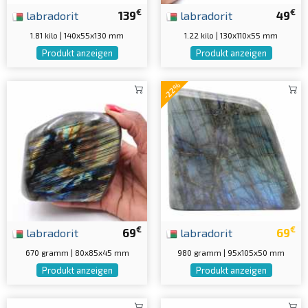
€
€
labradorit
139
labradorit
49
1.81 kilo | 140x55x130 mm
1.22 kilo | 130x110x55 mm
Produkt anzeigen
Produkt anzeigen
-22%
€
€
labradorit
69
labradorit
69
670 gramm | 80x85x45 mm
980 gramm | 95x105x50 mm
Produkt anzeigen
Produkt anzeigen