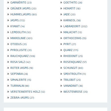
»
»
GARNIÈRITE
GOETHITE
(23)
(26)
»
»
GRÜNER JASPIS
HEMATIT
(20)
(18)
»
»
HUMMELJASPIS
JADE
(80)
(20)
»
»
JASPIS
KARNEOL
(172)
(56)
»
»
KYANIT
LABRADORIT
(14)
(202)
»
»
LEPIDOLITH
MALACHIT
(10)
(13)
»
»
MIKROLINIE
ORTHOCERAS
(301)
(55)
»
»
OTODUS
PYRIT
(31)
(27)
»
»
PYROLUSITE
QUARZ
(31)
(171)
»
»
RAUCHQUARZ
RHODONIT
(106)
(25)
»
»
ROSA SALZ
ROSENQUARZ
(42)
(57)
»
»
ROTER JASPIS
SCHUNGIT
(19)
(80)
»
»
SEPTARIA
SPEKTROLITH
(26)
(11)
»
»
SPHALERITE
TRILOBIT
(15)
(25)
»
»
TURMALIN
VANADINIT
(99)
(39)
»
»
VERSTEINERTES HOLZ
WÜSTENROSE
(12)
(35)
»
ZEBRA-JASPIS
(27)