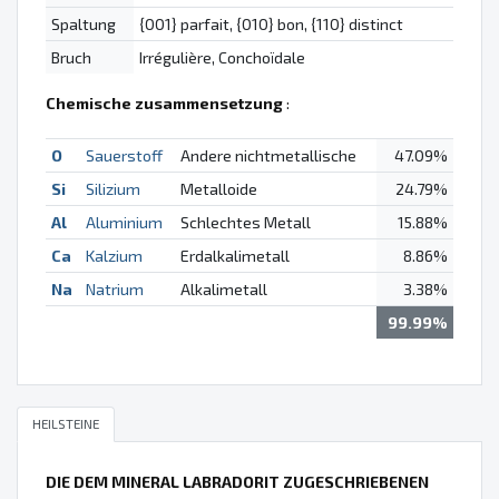
Spaltung
{001} parfait, {010} bon, {110} distinct
Bruch
Irrégulière, Conchoïdale
Chemische zusammensetzung
:
O
Sauerstoff
Andere nichtmetallische
47.09%
Si
Silizium
Metalloide
24.79%
Al
Aluminium
Schlechtes Metall
15.88%
Ca
Kalzium
Erdalkalimetall
8.86%
Na
Natrium
Alkalimetall
3.38%
99.99%
HEILSTEINE
DIE DEM MINERAL LABRADORIT ZUGESCHRIEBENEN