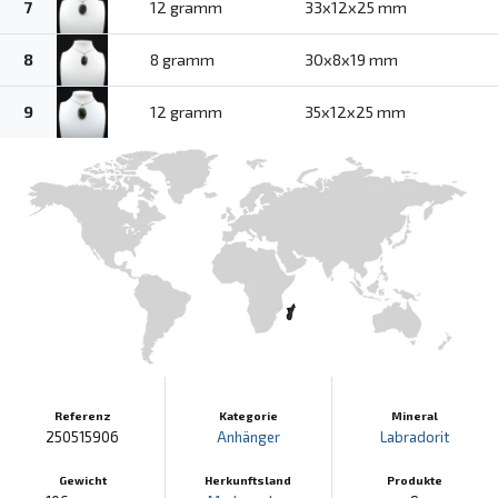
7
12 gramm
33x12x25 mm
8
8 gramm
30x8x19 mm
9
12 gramm
35x12x25 mm
Referenz
Kategorie
Mineral
250515906
Anhänger
Labradorit
Gewicht
Herkunftsland
Produkte