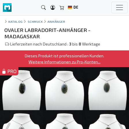
DE
KATALOG
SCHMUCK
ANHÄNGER
OVALER LABRADORIT-ANHÄNGER -
MADAGASKAR
Lieferzeiten nach Deutschland :
3
bis
8
Werktage
Dieses Produkt ist professionellen Kunden.
Weitere Informationen zu Pro-Konten...
PRO