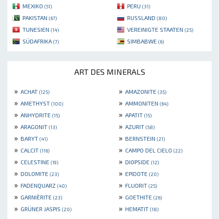
MEXIKO
PERU
(51)
(31)
PAKISTAN
RUSSLAND
(67)
(80)
TUNESIEN
VEREINIGTE STAATEN
(14)
(25)
SÜDAFRIKA
SIMBABWE
(7)
(6)
ART DES MINERALS
»
»
ACHAT
AMAZONITE
(125)
(35)
»
»
AMETHYST
AMMONITEN
(100)
(64)
»
»
ANHYDRITE
APATIT
(15)
(15)
»
»
ARAGONIT
AZURIT
(13)
(58)
»
»
BARYT
BERNSTEIN
(41)
(21)
»
»
CALCIT
CAMPO DEL CIELO
(116)
(22)
»
»
CELESTINE
DIOPSIDE
(19)
(12)
»
»
DOLOMITE
EPIDOTE
(23)
(20)
»
»
FADENQUARZ
FLUORIT
(40)
(25)
»
»
GARNIÈRITE
GOETHITE
(23)
(26)
»
»
GRÜNER JASPIS
HEMATIT
(20)
(18)