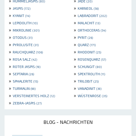
»
»
HUMMELJASPIS
JADE
(80)
(20)
»
»
JASPIS
KARNEOL
(172)
(56)
»
»
KYANIT
LABRADORIT
(14)
(202)
»
»
LEPIDOLITH
MALACHIT
(10)
(13)
»
»
MIKROLINIE
ORTHOCERAS
(301)
(54)
»
»
OTODUS
PYRIT
(31)
(26)
»
»
PYROLUSITE
QUARZ
(31)
(171)
»
»
RAUCHQUARZ
RHODONIT
(106)
(25)
»
»
ROSA SALZ
ROSENQUARZ
(42)
(57)
»
»
ROTER JASPIS
SCHUNGIT
(19)
(80)
»
»
SEPTARIA
SPEKTROLITH
(26)
(11)
»
»
SPHALERITE
TRILOBIT
(15)
(25)
»
»
TURMALIN
VANADINIT
(99)
(39)
»
»
VERSTEINERTES HOLZ
WÜSTENROSE
(12)
(35)
»
ZEBRA-JASPIS
(27)
BLOG - NACHRICHTEN