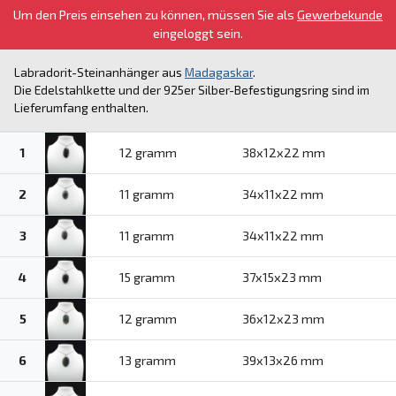
Um den Preis einsehen zu können, müssen Sie als
Gewerbekunde
eingeloggt sein.
Labradorit-Steinanhänger aus
Madagaskar
.
Die Edelstahlkette und der 925er Silber-Befestigungsring sind im
Lieferumfang enthalten.
1
12 gramm
38x12x22 mm
2
11 gramm
34x11x22 mm
3
11 gramm
34x11x22 mm
4
15 gramm
37x15x23 mm
5
12 gramm
36x12x23 mm
6
13 gramm
39x13x26 mm