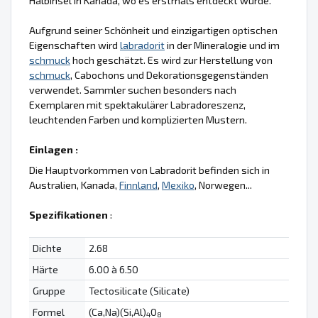
Halbinsel in Kanada, wo es erstmals entdeckt wurde.
Aufgrund seiner Schönheit und einzigartigen optischen
Eigenschaften wird
labradorit
in der Mineralogie und im
schmuck
hoch geschätzt. Es wird zur Herstellung von
schmuck
, Cabochons und Dekorationsgegenständen
verwendet. Sammler suchen besonders nach
Exemplaren mit spektakulärer Labradoreszenz,
leuchtenden Farben und komplizierten Mustern.
Einlagen :
Die Hauptvorkommen von Labradorit befinden sich in
Australien, Kanada,
Finnland
,
Mexiko
, Norwegen...
Spezifikationen
:
Dichte
2.68
Härte
6.00 à 6.50
Gruppe
Tectosilicate (Silicate)
Formel
(Ca,Na)(Si,Al)
O
4
8