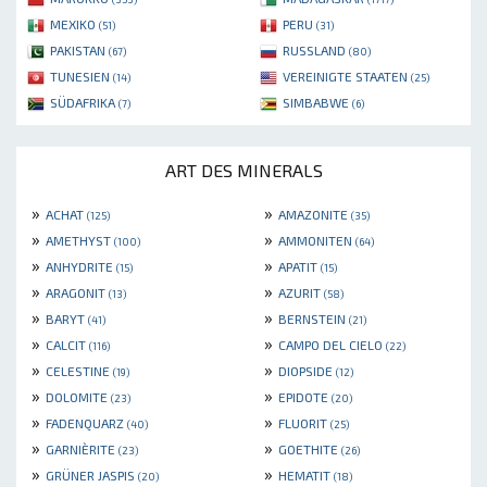
MEXIKO
PERU
(51)
(31)
PAKISTAN
RUSSLAND
(67)
(80)
TUNESIEN
VEREINIGTE STAATEN
(14)
(25)
SÜDAFRIKA
SIMBABWE
(7)
(6)
ART DES MINERALS
»
»
ACHAT
AMAZONITE
(125)
(35)
»
»
AMETHYST
AMMONITEN
(100)
(64)
»
»
ANHYDRITE
APATIT
(15)
(15)
»
»
ARAGONIT
AZURIT
(13)
(58)
»
»
BARYT
BERNSTEIN
(41)
(21)
»
»
CALCIT
CAMPO DEL CIELO
(116)
(22)
»
»
CELESTINE
DIOPSIDE
(19)
(12)
»
»
DOLOMITE
EPIDOTE
(23)
(20)
»
»
FADENQUARZ
FLUORIT
(40)
(25)
»
»
GARNIÈRITE
GOETHITE
(23)
(26)
»
»
GRÜNER JASPIS
HEMATIT
(20)
(18)