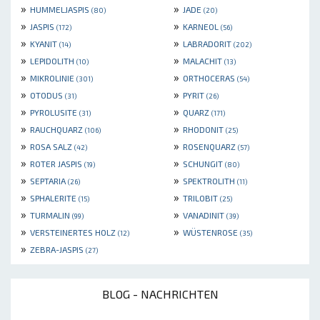
»
»
HUMMELJASPIS
JADE
(80)
(20)
»
»
JASPIS
KARNEOL
(172)
(56)
»
»
KYANIT
LABRADORIT
(14)
(202)
»
»
LEPIDOLITH
MALACHIT
(10)
(13)
»
»
MIKROLINIE
ORTHOCERAS
(301)
(54)
»
»
OTODUS
PYRIT
(31)
(26)
»
»
PYROLUSITE
QUARZ
(31)
(171)
»
»
RAUCHQUARZ
RHODONIT
(106)
(25)
»
»
ROSA SALZ
ROSENQUARZ
(42)
(57)
»
»
ROTER JASPIS
SCHUNGIT
(19)
(80)
»
»
SEPTARIA
SPEKTROLITH
(26)
(11)
»
»
SPHALERITE
TRILOBIT
(15)
(25)
»
»
TURMALIN
VANADINIT
(99)
(39)
»
»
VERSTEINERTES HOLZ
WÜSTENROSE
(12)
(35)
»
ZEBRA-JASPIS
(27)
BLOG - NACHRICHTEN