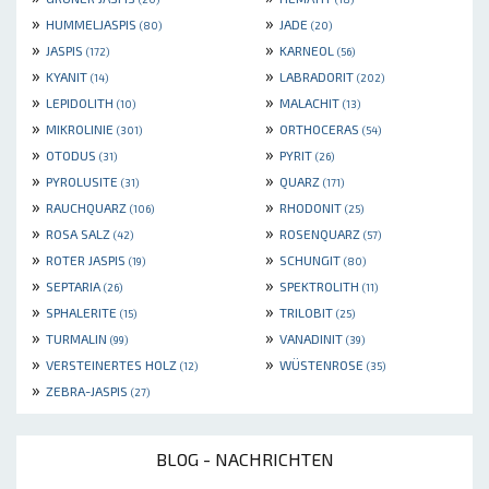
»
»
HUMMELJASPIS
JADE
(80)
(20)
»
»
JASPIS
KARNEOL
(172)
(56)
»
»
KYANIT
LABRADORIT
(14)
(202)
»
»
LEPIDOLITH
MALACHIT
(10)
(13)
»
»
MIKROLINIE
ORTHOCERAS
(301)
(54)
»
»
OTODUS
PYRIT
(31)
(26)
»
»
PYROLUSITE
QUARZ
(31)
(171)
»
»
RAUCHQUARZ
RHODONIT
(106)
(25)
»
»
ROSA SALZ
ROSENQUARZ
(42)
(57)
»
»
ROTER JASPIS
SCHUNGIT
(19)
(80)
»
»
SEPTARIA
SPEKTROLITH
(26)
(11)
»
»
SPHALERITE
TRILOBIT
(15)
(25)
»
»
TURMALIN
VANADINIT
(99)
(39)
»
»
VERSTEINERTES HOLZ
WÜSTENROSE
(12)
(35)
»
ZEBRA-JASPIS
(27)
BLOG - NACHRICHTEN