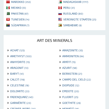
MAROKKO
MADAGASKAR
(353)
(1717)
MEXIKO
PERU
(51)
(31)
PAKISTAN
RUSSLAND
(67)
(80)
TUNESIEN
VEREINIGTE STAATEN
(14)
(25)
SÜDAFRIKA
SIMBABWE
(7)
(6)
ART DES MINERALS
»
»
ACHAT
AMAZONITE
(125)
(35)
»
»
AMETHYST
AMMONITEN
(100)
(64)
»
»
ANHYDRITE
APATIT
(15)
(15)
»
»
ARAGONIT
AZURIT
(13)
(58)
»
»
BARYT
BERNSTEIN
(41)
(21)
»
»
CALCIT
CAMPO DEL CIELO
(116)
(22)
»
»
CELESTINE
DIOPSIDE
(19)
(12)
»
»
DOLOMITE
EPIDOTE
(23)
(20)
»
»
FADENQUARZ
FLUORIT
(40)
(25)
»
»
GARNIÈRITE
GOETHITE
(23)
(26)
»
»
GRÜNER JASPIS
HEMATIT
(20)
(18)